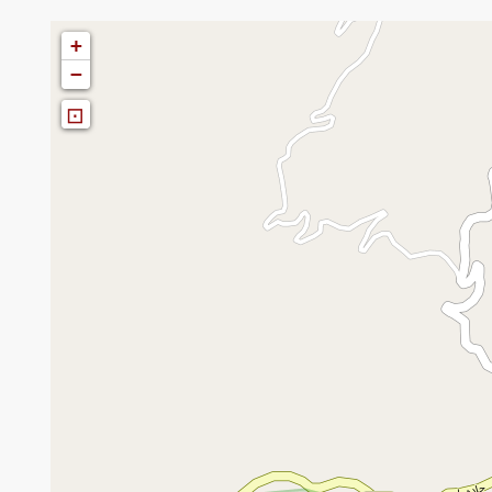
+
−
⊡