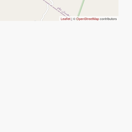
Leaflet
| ©
OpenStreetMap
contributors