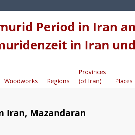
urid Period in Iran an
muridenzeit in Iran und
Provinces
Woodworks
Regions
(of Iran)
Places
m Iran, Mazandaran