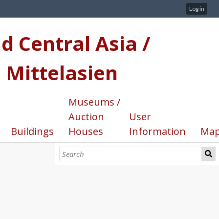
Log in
d Central Asia /
 Mittelasien
Museums /
Auction
User
Buildings
Houses
Information
Ma