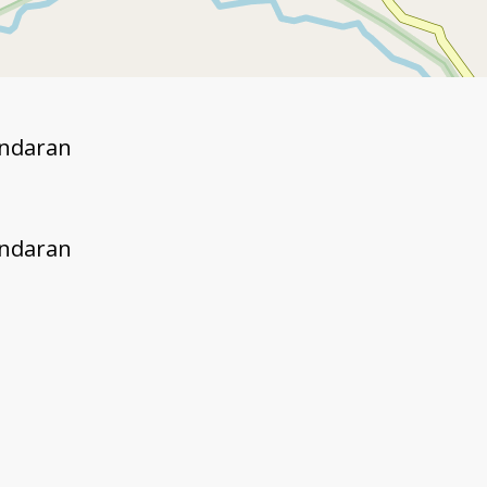
andaran
andaran