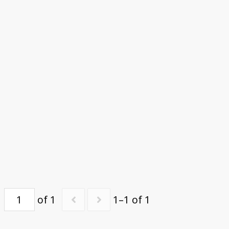
of 1
1–1 of 1