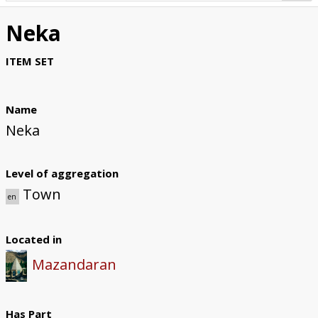
Introduction
Neka
Bibliography
ITEM SET
Woodworks
Regions
Name
Neka
Provinces (of Iran)
Places
Level of aggregation
Town
en
Buildings
Museums / Auction Houses
Located in
Mazandaran
User Information
Map
Has Part