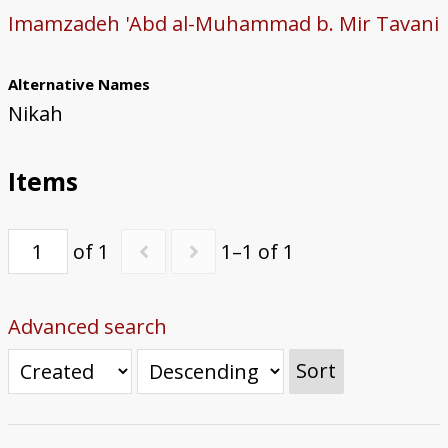
Imamzadeh 'Abd al-Muhammad b. Mir Tavani
Impressum
Alternative Names
Nikah
Items
of 1
1–1 of 1
Advanced search
Sort