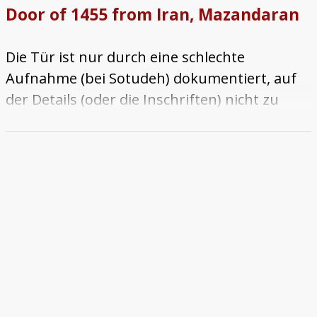
Door of 1455 from Iran, Mazandaran
Die Tür ist nur durch eine schlechte
Aufnahme (bei Sotudeh) dokumentiert, auf
der Details (oder die Inschriften) nicht zu
erkennen sind. Die Türflügel zeigen die
typische Gliederung in drei Felder. Der
geometrische Dekor des Hauptfeldes basiert
auf dem weitverbreiteten Standardornament
einer 6er Rosette, d.h. ein 6-zackiger Stern ist
umgeben von Hexagonen. Wieso Rabino
(1928, 59) von einer hervorragenden
Holzschnitzarbeit spricht, ist nicht klar.